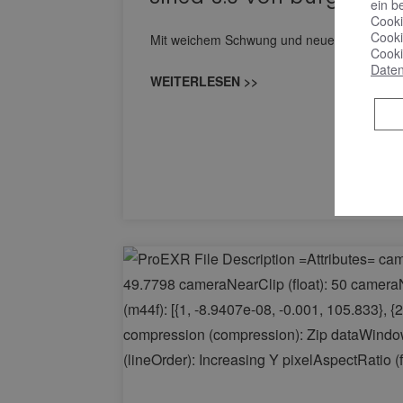
ein b
Cooki
Cooki
Mit weichem Schwung und neuer, markanter Li
Cooki
Daten
WEITERLESEN >>