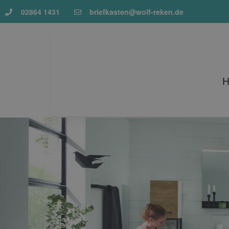
02864 1431
briefkasten@wolf-reken.de