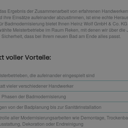
st das Ergebnis der Zusammenarbeit von erfahrenen Handwerke
nd ihre Einsätze aufeinander abzustimmen, ist eine echte Herau
e für Badmodernisierung bietet Ihnen Heinz Wolf GmbH & Co. KG 
ählte Meisterbetriebe im Raum Reken, mit denen wir über die 
 Sicherheit, dass bei Ihrem neuen Bad am Ende alles passt.
 voller Vorteile:
terbetrieben, die aufeinander eingespielt sind
tatt vieler verschiedener Handwerker
en Phasen der Badmodernisierung
gen von der Badplanung bis zur Sanitärinstallation
rolle aller Modernisierungsarbeiten wie Demontage, Trockenbau,
usstattung, Dekoration oder Endreinigung