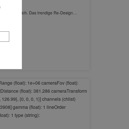
n
listisch zugleich. Das trendige Re-Design…