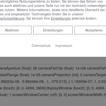
estmögliches Nutzungserlebnis zu bieten. Sie können das Setzen von
es auch ablehnen und unsere Seite nur mit den technisch notwendige
es nutzen. Weitere Informationen, sowie eine detaillierte Übersicht der
nienführung zeigt sich die Kollektion Sinea 3.0 natürlich und minima
es und eingesetzten Technologien finden Sie in unserer
schutzerklärung
. Sie können Ihre
Einstellungen
jederzeit ändern.
Ablehnen
Ablehnen
Einstellungen
Akzeptieren
Datenschutz
Impressum