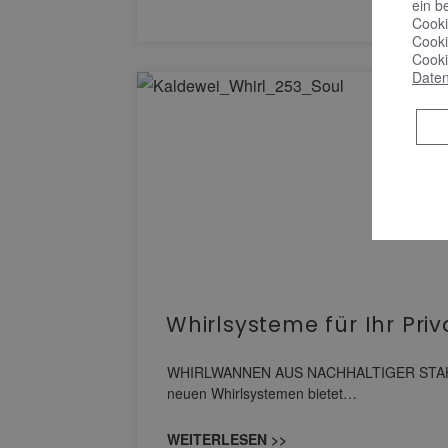
ein b
Cooki
Cooki
Cooki
Daten
Whirlsysteme für Ihr Pri
WHIRLWANNEN AUS NACHHALTIGER STAHL-EM
neuen Whirlsystemen bietet…
WEITERLESEN >>