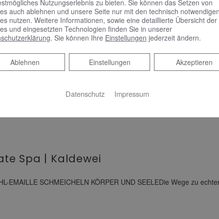
estmögliches Nutzungserlebnis zu bieten. Sie können das Setzen von
es auch ablehnen und unsere Seite nur mit den technisch notwendige
es nutzen. Weitere Informationen, sowie eine detaillierte Übersicht der
es und eingesetzten Technologien finden Sie in unserer
schutzerklärung
. Sie können Ihre
Einstellungen
jederzeit ändern.
Ablehnen
Ablehnen
Einstellungen
Akzeptieren
Datenschutz
Impressum
vate Spa | Kaldewei
AILLE SCHMEICHELN KÖRPER UND SEELEDie Wege zu echter Entspa