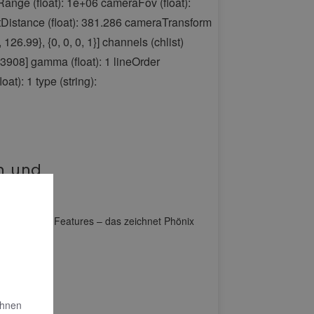
n und
 praktischen Features – das zeichnet Phönix
Ihnen