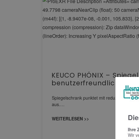
KEUCO PHÖNIX – Spiegel
benutzerfreundlicher B
Spiegelschrank punktet mit reduziertem Desi
aus.…
Die
WEITERLESEN >>
Ihre 
Wir v