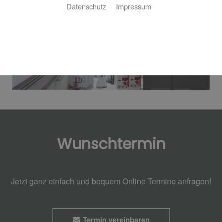
Datenschutz
Impressum
Wunschtermin
Jetzt ganz einfach und bequem Online Termine anfragen!
Termin vereinbaren