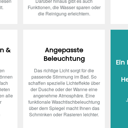
diesen
Darüber hinaus gibt es auch
t.
Funktionen, die Wasser sparen oder
die Reinigung erleichtern.
en &
Angepasste
Beleuchtung
Ein
den
Das richtige Licht sorgt für die
können
passende Stimmung im Bad. So
H
fach
schaffen spezielle Lichteffekte über
bieten
der Dusche oder der Wanne eine
en alle
angenehme Atmosphäre. Eine
r
funktionale Waschtischbeleuchtung
über dem Spiegel macht Ihnen das
m
Schminken oder Rasieren leichter.