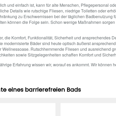
ich und einfach ist, kann für alte Menschen, Pflegepersonal od
iche Details wie rutschige Fliesen, niedrige Toiletten oder er
schränkung zu Erschwernissen bei der täglichen Badbenutzung 
lten können die Folge sein. Schon wenige Maßnahmen sorgen f
er, die Komfort, Funktionalität, Sicherheit und ansprechendes De
te modernisierte Bäder sind heute optisch äußerst ansprechend
ur Wellnessoase. Rutschhemmende Fliesen und ausreichend g
chkeiten sowie Sitzgelegenheiten schaffen Komfort und Sicherhei
jährige Erfahrung wissen wir, worauf es ankommt. Wir können h
e eines barrierefreien Bads