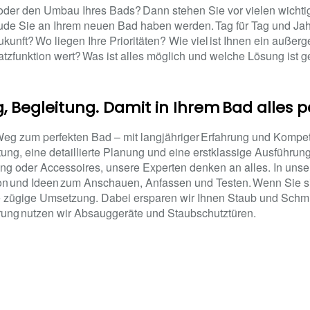
oder den Umbau Ihres Bads? Dann stehen Sie vor vielen wichti
ude Sie an Ihrem neuen Bad haben werden. Tag für Tag und Jahr 
kunft? Wo liegen Ihre Prioritäten? Wie viel ist Ihnen ein außer
atzfunktion wert? Was ist alles möglich und welche Lösung ist ge
g, Begleitung. Damit in Ihrem Bad alles p
 Weg zum perfekten Bad – mit langjähriger Erfahrung und Kompe
g, eine detaillierte Planung und eine erstklassige Ausführung.
ung oder Accessoires, unsere Experten denken an alles. In u
ion und Ideen zum Anschauen, Anfassen und Testen. Wenn Sie s
ne zügige Umsetzung. Dabei ersparen wir Ihnen Staub und Schmu
ung nutzen wir Absauggeräte und Staubschutztüren.