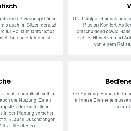
tisch
sreichend Bewegungsfläche
Großzügige Dimensionen in 
 als auch im Sitzen genutzt
Plus an Komfort. Außer
 für Rollstuhlfahrer ist es
entscheidend sowie Haltegr
schtisch unterfahrbar ist.
leichtes Hinsetzen und Au
von einem Rollstu
che
Bedien
t nicht nur optisch voll im
Ob Spülung, Einhandmischer,
t auch die Nutzung. Einen
all diese Elemente müssen 
ppsitz oder zusätzliche
zu errei
its in der Planung vorsehen
bt z. B. auch Duschstangen,
Stützgriffe dienen.