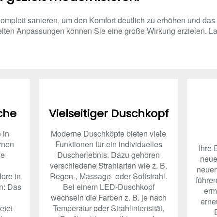
omplett sanieren, um den Komfort deutlich zu erhöhen und das 
lten Anpassungen können Sie eine große Wirkung erzielen. La
che
Vielseitiger Duschkopf
 in
Moderne Duschköpfe bieten viele
rnen
Funktionen für ein individuelles
Ihre 
ie
Duscherlebnis. Dazu gehören
neue
verschiedene Strahlarten wie z. B.
neuen
ere in
Regen-, Massage- oder Softstrahl.
führen
n: Das
Bei einem LED-Duschkopf
erm
wechseln die Farben z. B. je nach
erne
etet
Temperatur oder Strahlintensität.