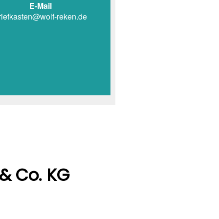
E-Mail
riefkasten@wolf-reken.de
 & Co. KG