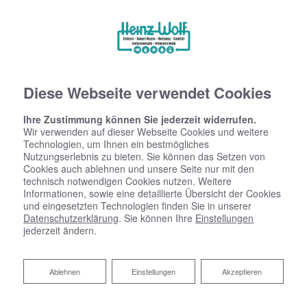
Diese Webseite verwendet Cookies
Ihre Zustimmung können Sie jederzeit widerrufen.
Wir verwenden auf dieser Webseite Cookies und weitere
Technologien, um Ihnen ein bestmögliches
Nutzungserlebnis zu bieten. Sie können das Setzen von
Cookies auch ablehnen und unsere Seite nur mit den
technisch notwendigen Cookies nutzen. Weitere
Informationen, sowie eine detaillierte Übersicht der Cookies
und eingesetzten Technologien finden Sie in unserer
Startseite
»
Bad
»
Badinspiration & Musterbäder
»
Luxus-Bad 8,2 ㎡
Datenschutzerklärung
. Sie können Ihre
Einstellungen
jederzeit ändern.
Luxus-Bad 8,2 ㎡
Ablehnen
Ablehnen
Einstellungen
Akzeptieren