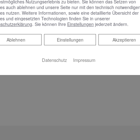
estmögliches Nutzungserlebnis zu bieten. Sie können das Setzen von
es auch ablehnen und unsere Seite nur mit den technisch notwendige
es nutzen. Weitere Informationen, sowie eine detaillierte Übersicht der
es und eingesetzten Technologien finden Sie in unserer
schutzerklärung
. Sie können Ihre
Einstellungen
jederzeit ändern.
Ablehnen
Ablehnen
Einstellungen
Akzeptieren
Datenschutz
Impressum