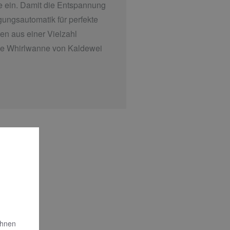
ne ein. Damit die Entspannung
ungsautomatik für perfekte
n aus einer Vielzahl
ine Whirlwanne von Kaldewei
Ihnen