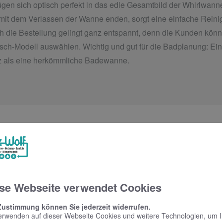
fügen sich optisch perfekt in das edle Gesamtbild der Whirlwan
mit dem Verlassen der Wanne enden, sorgt eine einfache Reinig
die Bestellung gelingt ganz entspannt, denn die Kunden könne
unsch-Modell auswählen. Wichtig und gut für die Badplanung: E
tz als eine herkömmliche Badewanne.
se Webseite verwendet Cookies
Bitte akzeptieren Sie zuerst die Cookies.
Zustimmung können Sie jederzeit widerrufen.
erwenden auf dieser Webseite Cookies und weitere Technologien, um 