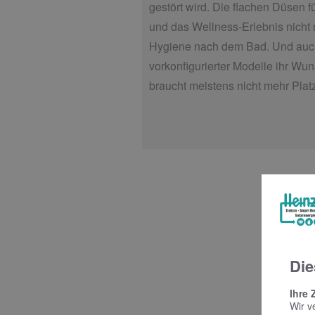
gestört wird. Die flachen Düsen 
und das Wellness-Erlebnis nicht 
Hygiene nach dem Bad. Und auch 
vorkonfigurierter Modelle ihr W
braucht meistens nicht mehr Pla
Die
Ihre 
Wir v