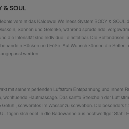
 & SOUL
ebnis vereint das Kaldewei Wellness-System BODY & SOUL di
 Muskeln, Sehnen und Gelenke, während sprudelnde, vorgewärm
d die Intensität sind individuell einstellbar. Die Seitendüsen l
n behandeln Rücken und Füße. Auf
Wunsch können die Seiten-
ät angepasst werden.
kt mit seinem perlenden Luftstrom Entspannung und innere R
te, wohltuende Hautmassage. Das sanfte Streicheln der Luft sti
ge Gefühl, schwerelos im Wasser zu schweben. Die besonders fl
 fügen sich edel in die Badewanne aus hochwertiger Stahl-Em